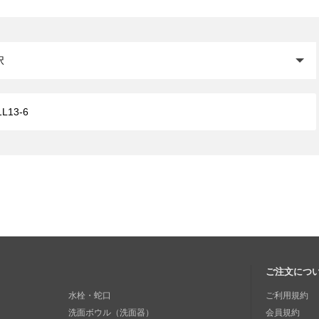
閉じる
ご注文につ
水栓・蛇口
ご利用規約
洗面ボウル（洗面器）
会員規約