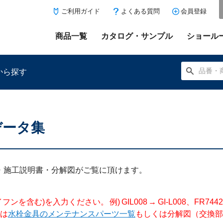
ご利用ガイド
よくある質問
会員登録
商品一覧
カタログ・サンプル
ショール
から探す
データ集
にある「お気に入り登録」を押すと登録した商品がここに表示
明書・施工説明書・分解図がご覧に頂けます。
入力ください。 例) GIL008 → GI-L008、FR744204 →
は
水栓金具のメンテナンスパーツ一覧
もしくは分解図（交換部