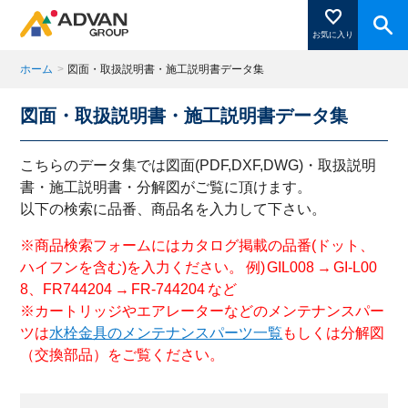
お気に入り
ホーム
>
図面・取扱説明書・施工説明書データ集
図面・取扱説明書・施工説明書データ集
商品ページにある「お気に入り登録」を押すと登録した
商品がここに表示されます。
こちらのデータ集では図面(PDF,DXF,DWG)・取扱説明
書・施工説明書・分解図がご覧に頂けます。
以下の検索に品番、商品名を入力して下さい。
閉じる
※商品検索フォームにはカタログ掲載の品番(ドット、
ハイフンを含む)を入力ください。 例) GIL008 → GI-L00
8、FR744204 → FR-744204 など
※カートリッジやエアレーターなどのメンテナンスパー
ツは
水栓金具のメンテナンスパーツ一覧
もしくは分解図
（交換部品）をご覧ください。