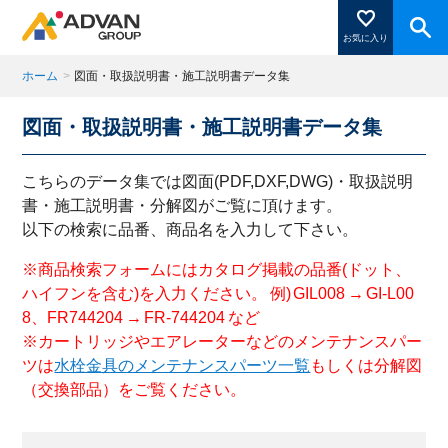
お気に入り
ホーム
>
図面・取扱説明書・施工説明書データ集
図面・取扱説明書・施工説明書データ集
商品ページにある「お気に入り登録」を押すと登録した
商品がここに表示されます。
こちらのデータ集では図面(PDF,DXF,DWG)・取扱説明
書・施工説明書・分解図がご覧に頂けます。
以下の検索に品番、商品名を入力して下さい。
閉じる
※商品検索フォームにはカタログ掲載の品番(ドット、
ハイフンを含む)を入力ください。 例) GIL008 → GI-L00
8、FR744204 → FR-744204 など
※カートリッジやエアレーターなどのメンテナンスパー
ツは
水栓金具のメンテナンスパーツ一覧
もしくは分解図
（交換部品）をご覧ください。