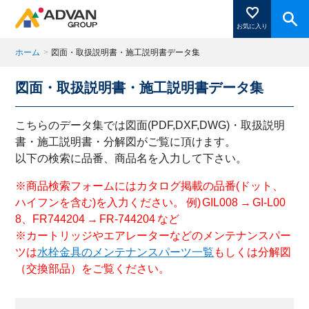
お気に入り
ホーム
>
図面・取扱説明書・施工説明書データ集
図面・取扱説明書・施工説明書データ集
商品ページにある「お気に入り登録」を押すと登録した
商品がここに表示されます。
こちらのデータ集では図面(PDF,DXF,DWG)・取扱説明
書・施工説明書・分解図がご覧に頂けます。
以下の検索に品番、商品名を入力して下さい。
閉じる
※商品検索フォームにはカタログ掲載の品番(ドット、
ハイフンを含む)を入力ください。 例) GIL008 → GI-L00
8、FR744204 → FR-744204 など
※カートリッジやエアレーターなどのメンテナンスパー
ツは
水栓金具のメンテナンスパーツ一覧
もしくは分解図
（交換部品）をご覧ください。