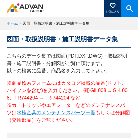
お気に入り
ホーム
>
図面・取扱説明書・施工説明書データ集
図面・取扱説明書・施工説明書データ集
商品ページにある「お気に入り登録」を押すと登録した
商品がここに表示されます。
こちらのデータ集では図面(PDF,DXF,DWG)・取扱説明
書・施工説明書・分解図がご覧に頂けます。
以下の検索に品番、商品名を入力して下さい。
閉じる
※商品検索フォームにはカタログ掲載の品番(ドット、
ハイフンを含む)を入力ください。 例) GIL008 → GI-L00
8、FR744204 → FR-744204 など
※カートリッジやエアレーターなどのメンテナンスパー
ツは
水栓金具のメンテナンスパーツ一覧
もしくは分解図
（交換部品）をご覧ください。