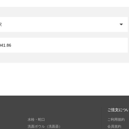
閉じる
ご注文につ
水栓・蛇口
ご利用規約
洗面ボウル（洗面器）
会員規約