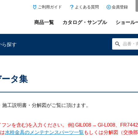
ご利用ガイド
よくある質問
会員登録
商品一覧
カタログ・サンプル
ショール
から探す
データ集
にある「お気に入り登録」を押すと登録した商品がここに表示
明書・施工説明書・分解図がご覧に頂けます。
入力ください。 例) GIL008 → GI-L008、FR744204 →
は
水栓金具のメンテナンスパーツ一覧
もしくは分解図（交換部