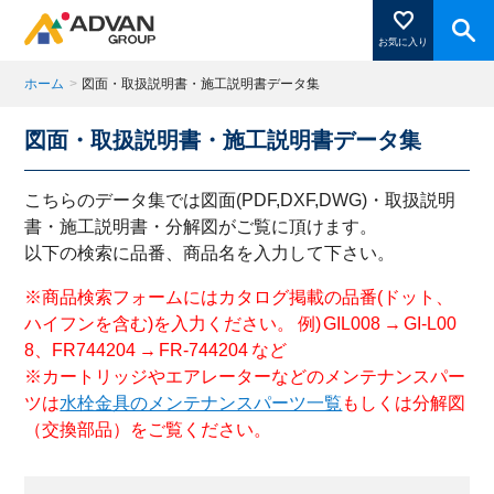
お気に入り
ホーム
>
図面・取扱説明書・施工説明書データ集
図面・取扱説明書・施工説明書データ集
商品ページにある「お気に入り登録」を押すと登録した
商品がここに表示されます。
こちらのデータ集では図面(PDF,DXF,DWG)・取扱説明
書・施工説明書・分解図がご覧に頂けます。
以下の検索に品番、商品名を入力して下さい。
閉じる
※商品検索フォームにはカタログ掲載の品番(ドット、
ハイフンを含む)を入力ください。 例) GIL008 → GI-L00
8、FR744204 → FR-744204 など
※カートリッジやエアレーターなどのメンテナンスパー
ツは
水栓金具のメンテナンスパーツ一覧
もしくは分解図
（交換部品）をご覧ください。