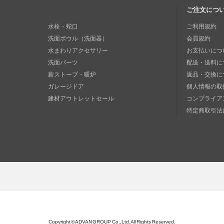
ご注文につ
水栓・蛇口
ご利用規約
洗面ボウル（洗面器）
会員規約
水まわりアクセサリー
お支払いにつ
洗面パーツ
配送・送料に
薪ストーブ・暖炉
返品・交換に
ガレージドア
個人情報の取
建材アウトレットセール
コンプライア
特定商取引法
Copyright © ADVAN GROUP Co.,Ltd. All Rights Reserved.