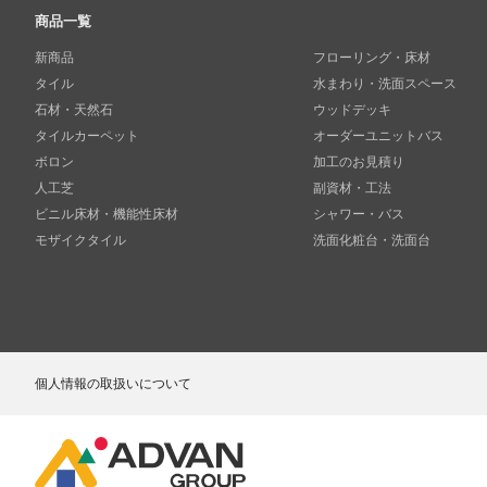
商品一覧
新商品
フローリング・床材
タイル
水まわり・洗面スペース
石材・天然石
ウッドデッキ
タイルカーペット
オーダーユニットバス
ボロン
加工のお見積り
人工芝
副資材・工法
ビニル床材・機能性床材
シャワー・バス
モザイクタイル
洗面化粧台・洗面台
個人情報の取扱いについて