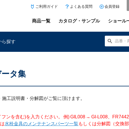
ご利用ガイド
よくある質問
会員登録
商品一覧
カタログ・サンプル
ショール
から探す
データ集
にある「お気に入り登録」を押すと登録した商品がここに表示
明書・施工説明書・分解図がご覧に頂けます。
入力ください。 例) GIL008 → GI-L008、FR744204 →
は
水栓金具のメンテナンスパーツ一覧
もしくは分解図（交換部