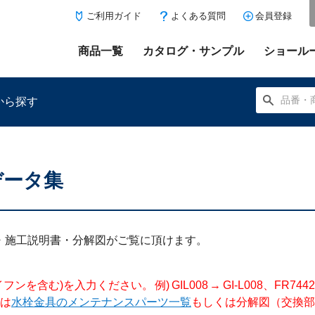
ご利用ガイド
よくある質問
会員登録
商品一覧
カタログ・サンプル
ショール
から探す
データ集
にある「お気に入り登録」を押すと登録した商品がここに表示
明書・施工説明書・分解図がご覧に頂けます。
入力ください。 例) GIL008 → GI-L008、FR744204 →
は
水栓金具のメンテナンスパーツ一覧
もしくは分解図（交換部