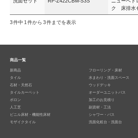
洗面セット
RP-Z422CBM-S3S
ニューベト
ク 床排水
3 件中 1 件から 3 件までを表示
商品一覧
新商品
フローリング・床材
タイル
水まわり・洗面スペース
石材・天然石
ウッドデッキ
タイルカーペット
オーダーユニットバス
ボロン
加工のお見積り
人工芝
副資材・工法
ビニル床材・機能性床材
シャワー・バス
モザイクタイル
洗面化粧台・洗面台