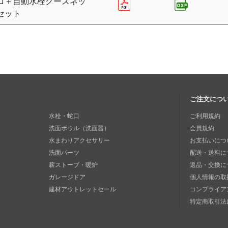
ロ＋自動水栓グースネッ
セット
ご注文につ
水栓・蛇口
ご利用規約
洗面ボウル（洗面器）
会員規約
水まわりアクセサリー
お支払いにつ
洗面パーツ
配送・送料に
薪ストーブ・暖炉
返品・交換に
ガレージドア
個人情報の取
建材アウトレットセール
コンプライア
特定商取引法