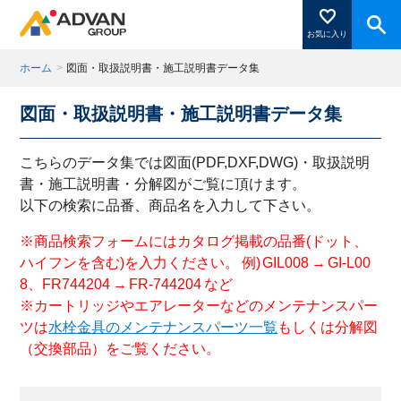
お気に入り
ホーム
>
図面・取扱説明書・施工説明書データ集
図面・取扱説明書・施工説明書データ集
商品ページにある「お気に入り登録」を押すと登録した
商品がここに表示されます。
こちらのデータ集では図面(PDF,DXF,DWG)・取扱説明
書・施工説明書・分解図がご覧に頂けます。
以下の検索に品番、商品名を入力して下さい。
閉じる
※商品検索フォームにはカタログ掲載の品番(ドット、
ハイフンを含む)を入力ください。 例) GIL008 → GI-L00
8、FR744204 → FR-744204 など
※カートリッジやエアレーターなどのメンテナンスパー
ツは
水栓金具のメンテナンスパーツ一覧
もしくは分解図
（交換部品）をご覧ください。