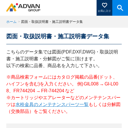
お気に入り
ホーム
>
図面・取扱説明書・施工説明書データ集
図面・取扱説明書・施工説明書データ集
商品ページにある「お気に入り登録」を押すと登録した
商品がここに表示されます。
こちらのデータ集では図面(PDF,DXF,DWG)・取扱説明
書・施工説明書・分解図がご覧に頂けます。
以下の検索に品番、商品名を入力して下さい。
閉じる
※商品検索フォームにはカタログ掲載の品番(ドット、
ハイフンを含む)を入力ください。 例) GIL008 → GI-L00
8、FR744204 → FR-744204 など
※カートリッジやエアレーターなどのメンテナンスパー
ツは
水栓金具のメンテナンスパーツ一覧
もしくは分解図
（交換部品）をご覧ください。