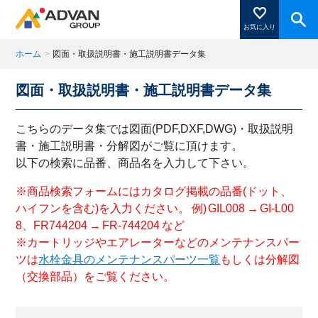
お気に入り
ホーム
>
図面・取扱説明書・施工説明書データ集
図面・取扱説明書・施工説明書データ集
商品ページにある「お気に入り登録」を押すと登録した
商品がここに表示されます。
こちらのデータ集では図面(PDF,DXF,DWG)・取扱説明
書・施工説明書・分解図がご覧に頂けます。
以下の検索に品番、商品名を入力して下さい。
閉じる
※商品検索フォームにはカタログ掲載の品番(ドット、
ハイフンを含む)を入力ください。 例) GIL008 → GI-L00
8、FR744204 → FR-744204 など
※カートリッジやエアレーターなどのメンテナンスパー
ツは
水栓金具のメンテナンスパーツ一覧
もしくは分解図
（交換部品）をご覧ください。