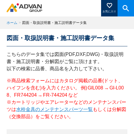
お気に入り
ホーム
>
図面・取扱説明書・施工説明書データ集
図面・取扱説明書・施工説明書データ集
商品ページにある「お気に入り登録」を押すと登録した
商品がここに表示されます。
こちらのデータ集では図面(PDF,DXF,DWG)・取扱説明
書・施工説明書・分解図がご覧に頂けます。
以下の検索に品番、商品名を入力して下さい。
閉じる
※商品検索フォームにはカタログ掲載の品番(ドット、
ハイフンを含む)を入力ください。 例) GIL008 → GI-L00
8、FR744204 → FR-744204 など
※カートリッジやエアレーターなどのメンテナンスパー
ツは
水栓金具のメンテナンスパーツ一覧
もしくは分解図
（交換部品）をご覧ください。