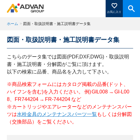
お気に入り
ホーム
>
図面・取扱説明書・施工説明書データ集
図面・取扱説明書・施工説明書データ集
商品ページにある「お気に入り登録」を押すと登録した
商品がここに表示されます。
こちらのデータ集では図面(PDF,DXF,DWG)・取扱説明
書・施工説明書・分解図がご覧に頂けます。
以下の検索に品番、商品名を入力して下さい。
閉じる
※商品検索フォームにはカタログ掲載の品番(ドット、
ハイフンを含む)を入力ください。 例) GIL008 → GI-L00
8、FR744204 → FR-744204 など
※カートリッジやエアレーターなどのメンテナンスパー
ツは
水栓金具のメンテナンスパーツ一覧
もしくは分解図
（交換部品）をご覧ください。