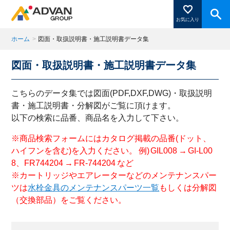
お気に入り
ホーム
>
図面・取扱説明書・施工説明書データ集
図面・取扱説明書・施工説明書データ集
商品ページにある「お気に入り登録」を押すと登録した
商品がここに表示されます。
こちらのデータ集では図面(PDF,DXF,DWG)・取扱説明
書・施工説明書・分解図がご覧に頂けます。
以下の検索に品番、商品名を入力して下さい。
閉じる
※商品検索フォームにはカタログ掲載の品番(ドット、
ハイフンを含む)を入力ください。 例) GIL008 → GI-L00
8、FR744204 → FR-744204 など
※カートリッジやエアレーターなどのメンテナンスパー
ツは
水栓金具のメンテナンスパーツ一覧
もしくは分解図
（交換部品）をご覧ください。