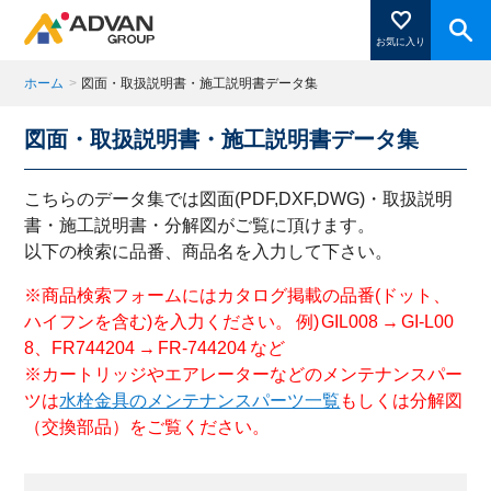
お気に入り
ホーム
>
図面・取扱説明書・施工説明書データ集
図面・取扱説明書・施工説明書データ集
商品ページにある「お気に入り登録」を押すと登録した
商品がここに表示されます。
こちらのデータ集では図面(PDF,DXF,DWG)・取扱説明
書・施工説明書・分解図がご覧に頂けます。
以下の検索に品番、商品名を入力して下さい。
閉じる
※商品検索フォームにはカタログ掲載の品番(ドット、
ハイフンを含む)を入力ください。 例) GIL008 → GI-L00
8、FR744204 → FR-744204 など
※カートリッジやエアレーターなどのメンテナンスパー
ツは
水栓金具のメンテナンスパーツ一覧
もしくは分解図
（交換部品）をご覧ください。