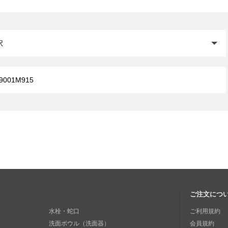
閉じる
ご注文につ
水栓・蛇口
ご利用規約
洗面ボウル（洗面器）
会員規約