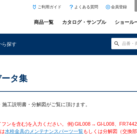
ご利用ガイド
よくある質問
会員登録
商品一覧
カタログ・サンプル
ショール
から探す
データ集
にある「お気に入り登録」を押すと登録した商品がここに表示
明書・施工説明書・分解図がご覧に頂けます。
入力ください。 例) GIL008 → GI-L008、FR744204 →
は
水栓金具のメンテナンスパーツ一覧
もしくは分解図（交換部