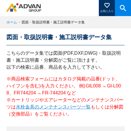
お気に入り
ホーム
>
図面・取扱説明書・施工説明書データ集
図面・取扱説明書・施工説明書データ集
商品ページにある「お気に入り登録」を押すと登録した
商品がここに表示されます。
こちらのデータ集では図面(PDF,DXF,DWG)・取扱説明
書・施工説明書・分解図がご覧に頂けます。
以下の検索に品番、商品名を入力して下さい。
閉じる
※商品検索フォームにはカタログ掲載の品番(ドット、
ハイフンを含む)を入力ください。 例) GIL008 → GI-L00
8、FR744204 → FR-744204 など
※カートリッジやエアレーターなどのメンテナンスパー
ツは
水栓金具のメンテナンスパーツ一覧
もしくは分解図
（交換部品）をご覧ください。