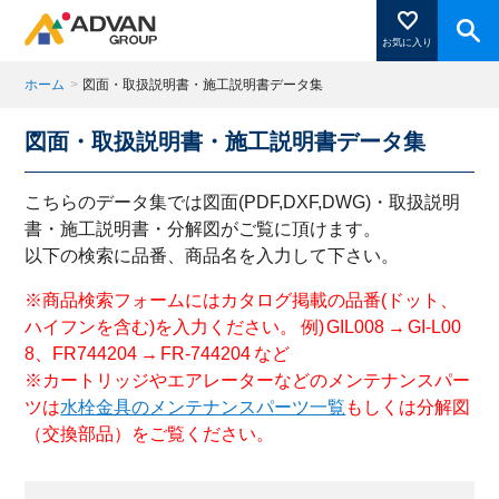
お気に入り
ホーム
>
図面・取扱説明書・施工説明書データ集
図面・取扱説明書・施工説明書データ集
商品ページにある「お気に入り登録」を押すと登録した
商品がここに表示されます。
こちらのデータ集では図面(PDF,DXF,DWG)・取扱説明
書・施工説明書・分解図がご覧に頂けます。
以下の検索に品番、商品名を入力して下さい。
閉じる
※商品検索フォームにはカタログ掲載の品番(ドット、
ハイフンを含む)を入力ください。 例) GIL008 → GI-L00
8、FR744204 → FR-744204 など
※カートリッジやエアレーターなどのメンテナンスパー
ツは
水栓金具のメンテナンスパーツ一覧
もしくは分解図
（交換部品）をご覧ください。