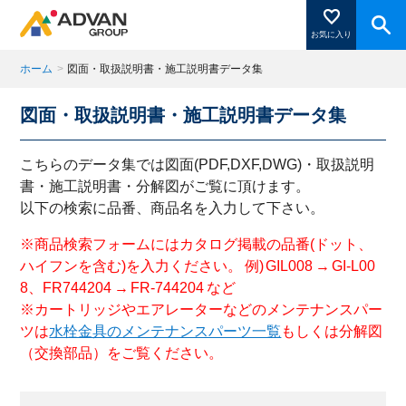
お気に入り
ホーム
>
図面・取扱説明書・施工説明書データ集
図面・取扱説明書・施工説明書データ集
商品ページにある「お気に入り登録」を押すと登録した
商品がここに表示されます。
こちらのデータ集では図面(PDF,DXF,DWG)・取扱説明
書・施工説明書・分解図がご覧に頂けます。
以下の検索に品番、商品名を入力して下さい。
閉じる
※商品検索フォームにはカタログ掲載の品番(ドット、
ハイフンを含む)を入力ください。 例) GIL008 → GI-L00
8、FR744204 → FR-744204 など
※カートリッジやエアレーターなどのメンテナンスパー
ツは
水栓金具のメンテナンスパーツ一覧
もしくは分解図
（交換部品）をご覧ください。