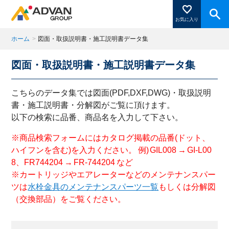
お気に入り
ホーム
>
図面・取扱説明書・施工説明書データ集
図面・取扱説明書・施工説明書データ集
商品ページにある「お気に入り登録」を押すと登録した
商品がここに表示されます。
こちらのデータ集では図面(PDF,DXF,DWG)・取扱説明
書・施工説明書・分解図がご覧に頂けます。
以下の検索に品番、商品名を入力して下さい。
閉じる
※商品検索フォームにはカタログ掲載の品番(ドット、
ハイフンを含む)を入力ください。 例) GIL008 → GI-L00
8、FR744204 → FR-744204 など
※カートリッジやエアレーターなどのメンテナンスパー
ツは
水栓金具のメンテナンスパーツ一覧
もしくは分解図
（交換部品）をご覧ください。