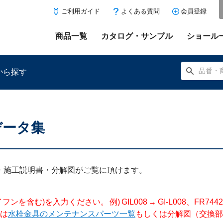
ご利用ガイド
よくある質問
会員登録
商品一覧
カタログ・サンプル
ショール
から探す
データ集
にある「お気に入り登録」を押すと登録した商品がここに表示
明書・施工説明書・分解図がご覧に頂けます。
入力ください。 例) GIL008 → GI-L008、FR744204 →
は
水栓金具のメンテナンスパーツ一覧
もしくは分解図（交換部