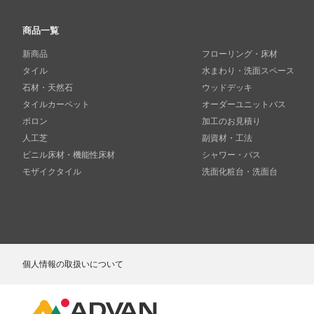
商品一覧
新商品
フローリング・床材
タイル
水まわり・洗面スペース
石材・天然石
ウッドデッキ
タイルカーペット
オーダーユニットバス
ボロン
加工のお見積り
人工芝
副資材・工法
ビニル床材・機能性床材
シャワー・バス
モザイクタイル
洗面化粧台・洗面台
個人情報の取扱いについて