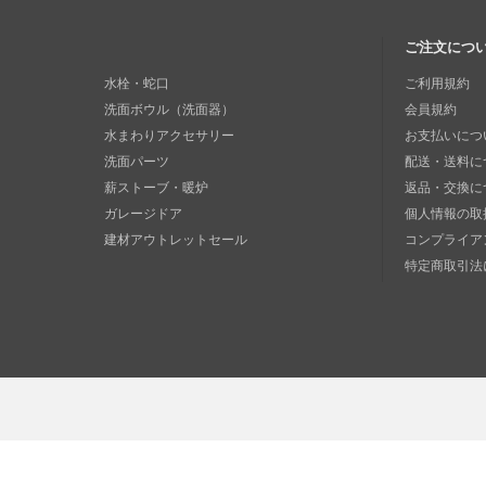
ご注文につ
水栓・蛇口
ご利用規約
洗面ボウル（洗面器）
会員規約
水まわりアクセサリー
お支払いにつ
洗面パーツ
配送・送料に
薪ストーブ・暖炉
返品・交換に
ガレージドア
個人情報の取
建材アウトレットセール
コンプライア
特定商取引法