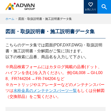
お気に入り
ホーム
>
図面・取扱説明書・施工説明書データ集
図面・取扱説明書・施工説明書データ集
商品ページにある「お気に入り登録」を押すと登録した
商品がここに表示されます。
こちらのデータ集では図面(PDF,DXF,DWG)・取扱説明
書・施工説明書・分解図がご覧に頂けます。
以下の検索に品番、商品名を入力して下さい。
閉じる
※商品検索フォームにはカタログ掲載の品番(ドット、
ハイフンを含む)を入力ください。 例) GIL008 → GI-L00
8、FR744204 → FR-744204 など
※カートリッジやエアレーターなどのメンテナンスパー
ツは
水栓金具のメンテナンスパーツ一覧
もしくは分解図
（交換部品）をご覧ください。