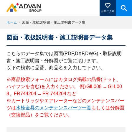
お気に入り
ホーム
>
図面・取扱説明書・施工説明書データ集
図面・取扱説明書・施工説明書データ集
商品ページにある「お気に入り登録」を押すと登録した
商品がここに表示されます。
こちらのデータ集では図面(PDF,DXF,DWG)・取扱説明
書・施工説明書・分解図がご覧に頂けます。
以下の検索に品番、商品名を入力して下さい。
閉じる
※商品検索フォームにはカタログ掲載の品番(ドット、
ハイフンを含む)を入力ください。 例) GIL008 → GI-L00
8、FR744204 → FR-744204 など
※カートリッジやエアレーターなどのメンテナンスパー
ツは
水栓金具のメンテナンスパーツ一覧
もしくは分解図
（交換部品）をご覧ください。