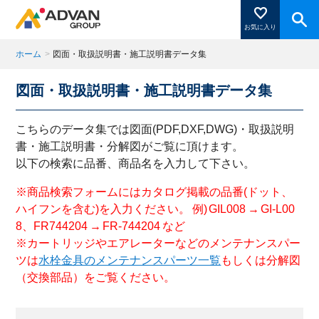
お気に入り
ホーム
>
図面・取扱説明書・施工説明書データ集
図面・取扱説明書・施工説明書データ集
商品ページにある「お気に入り登録」を押すと登録した
商品がここに表示されます。
こちらのデータ集では図面(PDF,DXF,DWG)・取扱説明
書・施工説明書・分解図がご覧に頂けます。
以下の検索に品番、商品名を入力して下さい。
閉じる
※商品検索フォームにはカタログ掲載の品番(ドット、
ハイフンを含む)を入力ください。 例) GIL008 → GI-L00
8、FR744204 → FR-744204 など
※カートリッジやエアレーターなどのメンテナンスパー
ツは
水栓金具のメンテナンスパーツ一覧
もしくは分解図
（交換部品）をご覧ください。