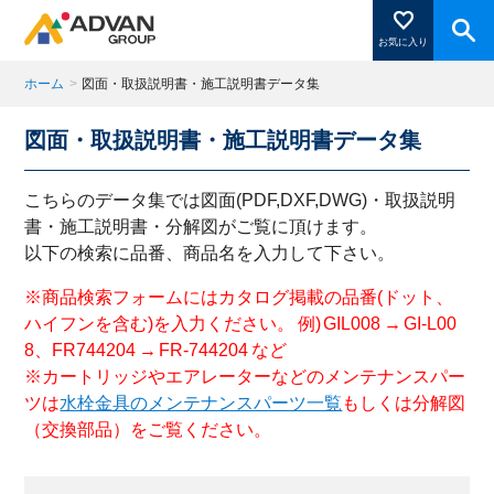
お気に入り
ホーム
>
図面・取扱説明書・施工説明書データ集
図面・取扱説明書・施工説明書データ集
商品ページにある「お気に入り登録」を押すと登録した
商品がここに表示されます。
こちらのデータ集では図面(PDF,DXF,DWG)・取扱説明
書・施工説明書・分解図がご覧に頂けます。
以下の検索に品番、商品名を入力して下さい。
閉じる
※商品検索フォームにはカタログ掲載の品番(ドット、
ハイフンを含む)を入力ください。 例) GIL008 → GI-L00
8、FR744204 → FR-744204 など
※カートリッジやエアレーターなどのメンテナンスパー
ツは
水栓金具のメンテナンスパーツ一覧
もしくは分解図
（交換部品）をご覧ください。