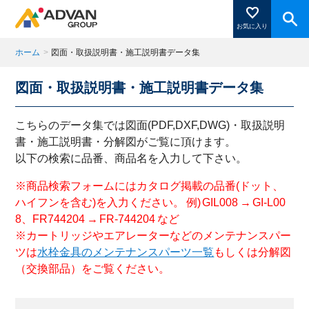
お気に入り
ホーム
>
図面・取扱説明書・施工説明書データ集
図面・取扱説明書・施工説明書データ集
商品ページにある「お気に入り登録」を押すと登録した
商品がここに表示されます。
こちらのデータ集では図面(PDF,DXF,DWG)・取扱説明
書・施工説明書・分解図がご覧に頂けます。
以下の検索に品番、商品名を入力して下さい。
閉じる
※商品検索フォームにはカタログ掲載の品番(ドット、
ハイフンを含む)を入力ください。 例) GIL008 → GI-L00
8、FR744204 → FR-744204 など
※カートリッジやエアレーターなどのメンテナンスパー
ツは
水栓金具のメンテナンスパーツ一覧
もしくは分解図
（交換部品）をご覧ください。