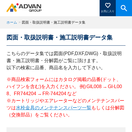
お気に入り
ホーム
>
図面・取扱説明書・施工説明書データ集
図面・取扱説明書・施工説明書データ集
商品ページにある「お気に入り登録」を押すと登録した
商品がここに表示されます。
こちらのデータ集では図面(PDF,DXF,DWG)・取扱説明
書・施工説明書・分解図がご覧に頂けます。
以下の検索に品番、商品名を入力して下さい。
閉じる
※商品検索フォームにはカタログ掲載の品番(ドット、
ハイフンを含む)を入力ください。 例) GIL008 → GI-L00
8、FR744204 → FR-744204 など
※カートリッジやエアレーターなどのメンテナンスパー
ツは
水栓金具のメンテナンスパーツ一覧
もしくは分解図
（交換部品）をご覧ください。