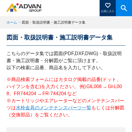
お気に入り
ホーム
>
図面・取扱説明書・施工説明書データ集
図面・取扱説明書・施工説明書データ集
商品ページにある「お気に入り登録」を押すと登録した
商品がここに表示されます。
こちらのデータ集では図面(PDF,DXF,DWG)・取扱説明
書・施工説明書・分解図がご覧に頂けます。
以下の検索に品番、商品名を入力して下さい。
閉じる
※商品検索フォームにはカタログ掲載の品番(ドット、
ハイフンを含む)を入力ください。 例) GIL008 → GI-L00
8、FR744204 → FR-744204 など
※カートリッジやエアレーターなどのメンテナンスパー
ツは
水栓金具のメンテナンスパーツ一覧
もしくは分解図
（交換部品）をご覧ください。