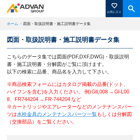
お気に入り
ホーム
>
図面・取扱説明書・施工説明書データ集
図面・取扱説明書・施工説明書データ集
商品ページにある「お気に入り登録」を押すと登録した
商品がここに表示されます。
こちらのデータ集では図面(PDF,DXF,DWG)・取扱説明
書・施工説明書・分解図がご覧に頂けます。
以下の検索に品番、商品名を入力して下さい。
閉じる
※商品検索フォームにはカタログ掲載の品番(ドット、
ハイフンを含む)を入力ください。 例) GIL008 → GI-L00
8、FR744204 → FR-744204 など
※カートリッジやエアレーターなどのメンテナンスパー
ツは
水栓金具のメンテナンスパーツ一覧
もしくは分解図
（交換部品）をご覧ください。