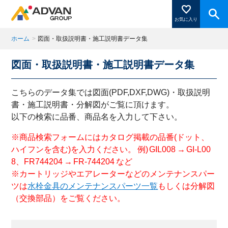
お気に入り
ホーム
>
図面・取扱説明書・施工説明書データ集
図面・取扱説明書・施工説明書データ集
商品ページにある「お気に入り登録」を押すと登録した
商品がここに表示されます。
こちらのデータ集では図面(PDF,DXF,DWG)・取扱説明
書・施工説明書・分解図がご覧に頂けます。
以下の検索に品番、商品名を入力して下さい。
閉じる
※商品検索フォームにはカタログ掲載の品番(ドット、
ハイフンを含む)を入力ください。 例) GIL008 → GI-L00
8、FR744204 → FR-744204 など
※カートリッジやエアレーターなどのメンテナンスパー
ツは
水栓金具のメンテナンスパーツ一覧
もしくは分解図
（交換部品）をご覧ください。