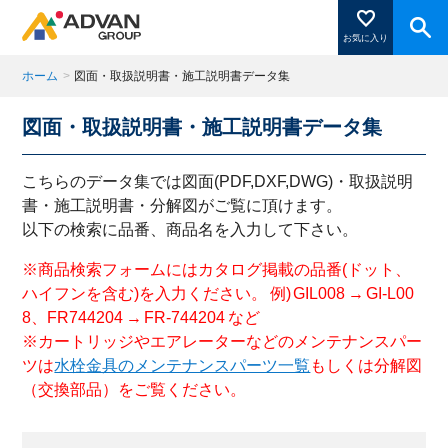
お気に入り
ホーム
>
図面・取扱説明書・施工説明書データ集
図面・取扱説明書・施工説明書データ集
商品ページにある「お気に入り登録」を押すと登録した
商品がここに表示されます。
こちらのデータ集では図面(PDF,DXF,DWG)・取扱説明
書・施工説明書・分解図がご覧に頂けます。
以下の検索に品番、商品名を入力して下さい。
閉じる
※商品検索フォームにはカタログ掲載の品番(ドット、
ハイフンを含む)を入力ください。 例) GIL008 → GI-L00
8、FR744204 → FR-744204 など
※カートリッジやエアレーターなどのメンテナンスパー
ツは
水栓金具のメンテナンスパーツ一覧
もしくは分解図
（交換部品）をご覧ください。