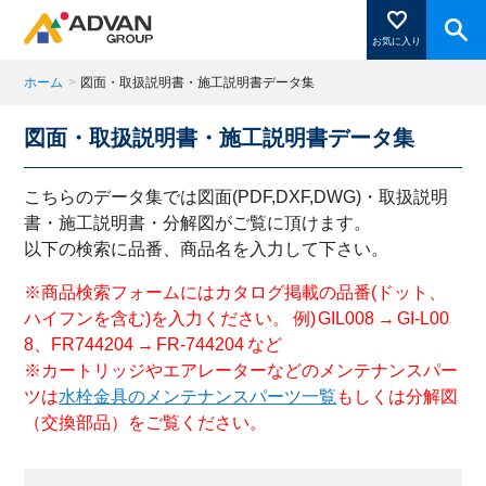
お気に入り
ホーム
>
図面・取扱説明書・施工説明書データ集
図面・取扱説明書・施工説明書データ集
商品ページにある「お気に入り登録」を押すと登録した
商品がここに表示されます。
こちらのデータ集では図面(PDF,DXF,DWG)・取扱説明
書・施工説明書・分解図がご覧に頂けます。
以下の検索に品番、商品名を入力して下さい。
閉じる
※商品検索フォームにはカタログ掲載の品番(ドット、
ハイフンを含む)を入力ください。 例) GIL008 → GI-L00
8、FR744204 → FR-744204 など
※カートリッジやエアレーターなどのメンテナンスパー
ツは
水栓金具のメンテナンスパーツ一覧
もしくは分解図
（交換部品）をご覧ください。