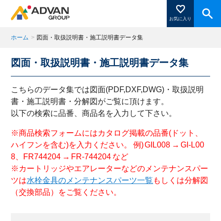
お気に入り
ホーム
>
図面・取扱説明書・施工説明書データ集
図面・取扱説明書・施工説明書データ集
商品ページにある「お気に入り登録」を押すと登録した
商品がここに表示されます。
こちらのデータ集では図面(PDF,DXF,DWG)・取扱説明
書・施工説明書・分解図がご覧に頂けます。
以下の検索に品番、商品名を入力して下さい。
閉じる
※商品検索フォームにはカタログ掲載の品番(ドット、
ハイフンを含む)を入力ください。 例) GIL008 → GI-L00
8、FR744204 → FR-744204 など
※カートリッジやエアレーターなどのメンテナンスパー
ツは
水栓金具のメンテナンスパーツ一覧
もしくは分解図
（交換部品）をご覧ください。