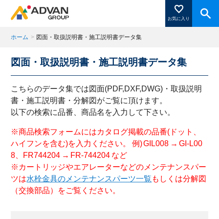
お気に入り
ホーム
>
図面・取扱説明書・施工説明書データ集
図面・取扱説明書・施工説明書データ集
商品ページにある「お気に入り登録」を押すと登録した
商品がここに表示されます。
こちらのデータ集では図面(PDF,DXF,DWG)・取扱説明
書・施工説明書・分解図がご覧に頂けます。
以下の検索に品番、商品名を入力して下さい。
閉じる
※商品検索フォームにはカタログ掲載の品番(ドット、
ハイフンを含む)を入力ください。 例) GIL008 → GI-L00
8、FR744204 → FR-744204 など
※カートリッジやエアレーターなどのメンテナンスパー
ツは
水栓金具のメンテナンスパーツ一覧
もしくは分解図
（交換部品）をご覧ください。