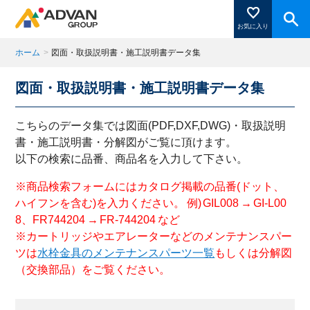
お気に入り
ホーム
>
図面・取扱説明書・施工説明書データ集
図面・取扱説明書・施工説明書データ集
商品ページにある「お気に入り登録」を押すと登録した
商品がここに表示されます。
こちらのデータ集では図面(PDF,DXF,DWG)・取扱説明
書・施工説明書・分解図がご覧に頂けます。
以下の検索に品番、商品名を入力して下さい。
閉じる
※商品検索フォームにはカタログ掲載の品番(ドット、
ハイフンを含む)を入力ください。 例) GIL008 → GI-L00
8、FR744204 → FR-744204 など
※カートリッジやエアレーターなどのメンテナンスパー
ツは
水栓金具のメンテナンスパーツ一覧
もしくは分解図
（交換部品）をご覧ください。