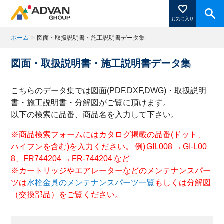
お気に入り
ホーム
>
図面・取扱説明書・施工説明書データ集
図面・取扱説明書・施工説明書データ集
商品ページにある「お気に入り登録」を押すと登録した
商品がここに表示されます。
こちらのデータ集では図面(PDF,DXF,DWG)・取扱説明
書・施工説明書・分解図がご覧に頂けます。
以下の検索に品番、商品名を入力して下さい。
閉じる
※商品検索フォームにはカタログ掲載の品番(ドット、
ハイフンを含む)を入力ください。 例) GIL008 → GI-L00
8、FR744204 → FR-744204 など
※カートリッジやエアレーターなどのメンテナンスパー
ツは
水栓金具のメンテナンスパーツ一覧
もしくは分解図
（交換部品）をご覧ください。