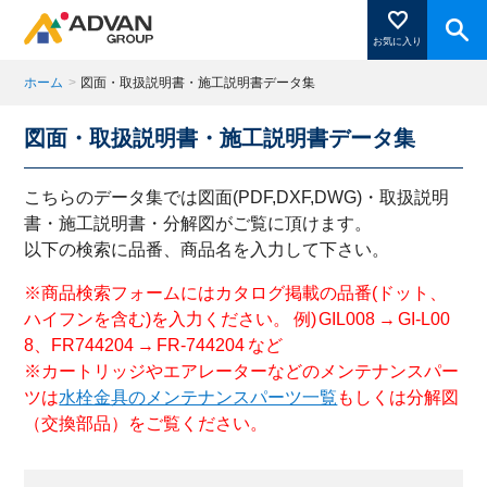
お気に入り
ホーム
>
図面・取扱説明書・施工説明書データ集
図面・取扱説明書・施工説明書データ集
商品ページにある「お気に入り登録」を押すと登録した
商品がここに表示されます。
こちらのデータ集では図面(PDF,DXF,DWG)・取扱説明
書・施工説明書・分解図がご覧に頂けます。
以下の検索に品番、商品名を入力して下さい。
閉じる
※商品検索フォームにはカタログ掲載の品番(ドット、
ハイフンを含む)を入力ください。 例) GIL008 → GI-L00
8、FR744204 → FR-744204 など
※カートリッジやエアレーターなどのメンテナンスパー
ツは
水栓金具のメンテナンスパーツ一覧
もしくは分解図
（交換部品）をご覧ください。