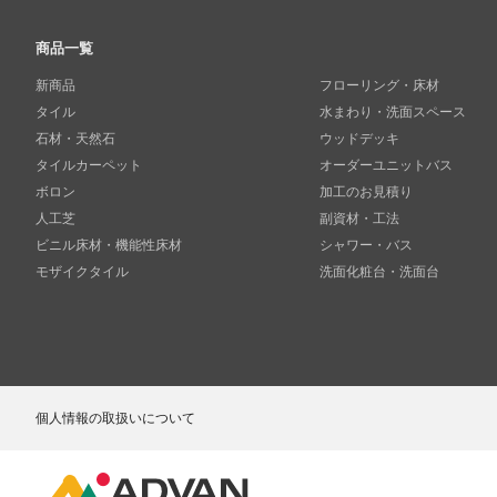
商品一覧
新商品
フローリング・床材
タイル
水まわり・洗面スペース
石材・天然石
ウッドデッキ
タイルカーペット
オーダーユニットバス
ボロン
加工のお見積り
人工芝
副資材・工法
ビニル床材・機能性床材
シャワー・バス
モザイクタイル
洗面化粧台・洗面台
個人情報の取扱いについて