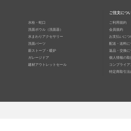
ご注文につ
水栓・蛇口
ご利用規約
洗面ボウル（洗面器）
会員規約
水まわりアクセサリー
お支払いにつ
洗面パーツ
配送・送料に
薪ストーブ・暖炉
返品・交換に
ガレージドア
個人情報の取
建材アウトレットセール
コンプライア
特定商取引法