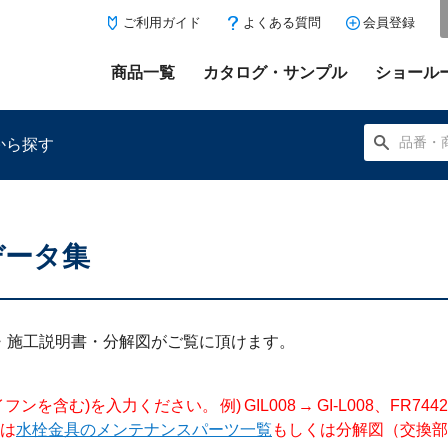
ご利用ガイド
よくある質問
会員登録
商品一覧
カタログ・サンプル
ショール
から探す
データ集
にある「お気に入り登録」を押すと登録した商品がここに表示
明書・施工説明書・分解図がご覧に頂けます。
入力ください。 例) GIL008 → GI-L008、FR744204 →
は
水栓金具のメンテナンスパーツ一覧
もしくは分解図（交換部