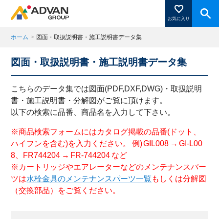
お気に入り
ホーム
>
図面・取扱説明書・施工説明書データ集
図面・取扱説明書・施工説明書データ集
商品ページにある「お気に入り登録」を押すと登録した
商品がここに表示されます。
こちらのデータ集では図面(PDF,DXF,DWG)・取扱説明
書・施工説明書・分解図がご覧に頂けます。
以下の検索に品番、商品名を入力して下さい。
閉じる
※商品検索フォームにはカタログ掲載の品番(ドット、
ハイフンを含む)を入力ください。 例) GIL008 → GI-L00
8、FR744204 → FR-744204 など
※カートリッジやエアレーターなどのメンテナンスパー
ツは
水栓金具のメンテナンスパーツ一覧
もしくは分解図
（交換部品）をご覧ください。