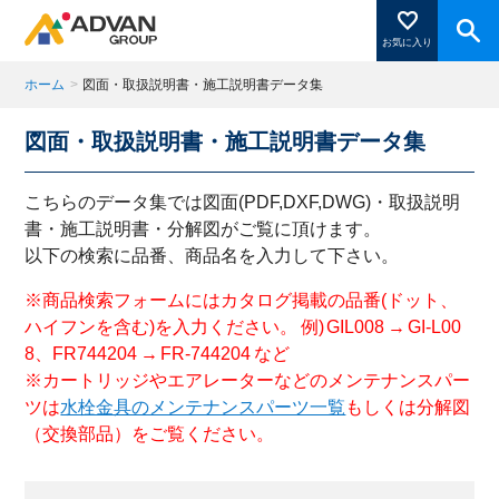
お気に入り
ホーム
>
図面・取扱説明書・施工説明書データ集
図面・取扱説明書・施工説明書データ集
商品ページにある「お気に入り登録」を押すと登録した
商品がここに表示されます。
こちらのデータ集では図面(PDF,DXF,DWG)・取扱説明
書・施工説明書・分解図がご覧に頂けます。
以下の検索に品番、商品名を入力して下さい。
閉じる
※商品検索フォームにはカタログ掲載の品番(ドット、
ハイフンを含む)を入力ください。 例) GIL008 → GI-L00
8、FR744204 → FR-744204 など
※カートリッジやエアレーターなどのメンテナンスパー
ツは
水栓金具のメンテナンスパーツ一覧
もしくは分解図
（交換部品）をご覧ください。