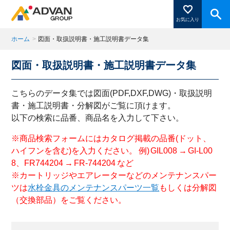
お気に入り
ホーム
>
図面・取扱説明書・施工説明書データ集
図面・取扱説明書・施工説明書データ集
商品ページにある「お気に入り登録」を押すと登録した
商品がここに表示されます。
こちらのデータ集では図面(PDF,DXF,DWG)・取扱説明
書・施工説明書・分解図がご覧に頂けます。
以下の検索に品番、商品名を入力して下さい。
閉じる
※商品検索フォームにはカタログ掲載の品番(ドット、
ハイフンを含む)を入力ください。 例) GIL008 → GI-L00
8、FR744204 → FR-744204 など
※カートリッジやエアレーターなどのメンテナンスパー
ツは
水栓金具のメンテナンスパーツ一覧
もしくは分解図
（交換部品）をご覧ください。