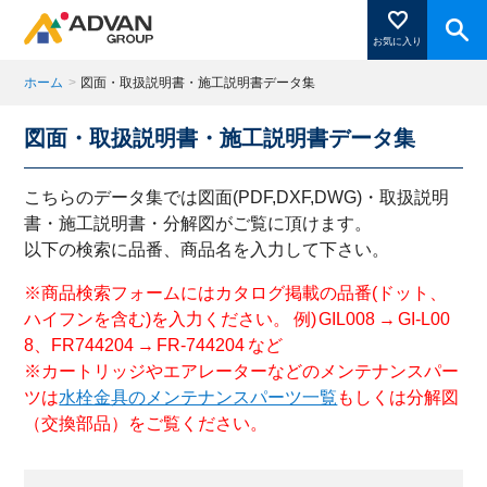
お気に入り
ホーム
>
図面・取扱説明書・施工説明書データ集
図面・取扱説明書・施工説明書データ集
商品ページにある「お気に入り登録」を押すと登録した
商品がここに表示されます。
こちらのデータ集では図面(PDF,DXF,DWG)・取扱説明
書・施工説明書・分解図がご覧に頂けます。
以下の検索に品番、商品名を入力して下さい。
閉じる
※商品検索フォームにはカタログ掲載の品番(ドット、
ハイフンを含む)を入力ください。 例) GIL008 → GI-L00
8、FR744204 → FR-744204 など
※カートリッジやエアレーターなどのメンテナンスパー
ツは
水栓金具のメンテナンスパーツ一覧
もしくは分解図
（交換部品）をご覧ください。