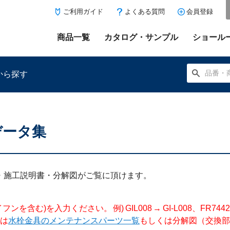
ご利用ガイド
よくある質問
会員登録
商品一覧
カタログ・サンプル
ショール
から探す
データ集
にある「お気に入り登録」を押すと登録した商品がここに表示
明書・施工説明書・分解図がご覧に頂けます。
入力ください。 例) GIL008 → GI-L008、FR744204 →
は
水栓金具のメンテナンスパーツ一覧
もしくは分解図（交換部