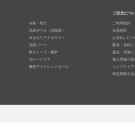
ご注文につ
水栓・蛇口
ご利用規約
洗面ボウル（洗面器）
会員規約
水まわりアクセサリー
お支払いにつ
洗面パーツ
配送・送料に
薪ストーブ・暖炉
返品・交換に
ガレージドア
個人情報の取
建材アウトレットセール
コンプライア
特定商取引法