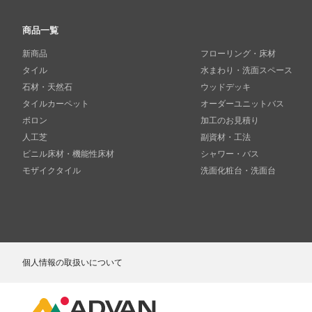
商品一覧
新商品
フローリング・床材
タイル
水まわり・洗面スペース
石材・天然石
ウッドデッキ
タイルカーペット
オーダーユニットバス
ボロン
加工のお見積り
人工芝
副資材・工法
ビニル床材・機能性床材
シャワー・バス
モザイクタイル
洗面化粧台・洗面台
個人情報の取扱いについて