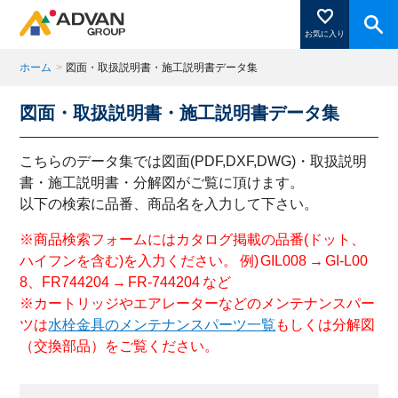
お気に入り
ホーム
>
図面・取扱説明書・施工説明書データ集
図面・取扱説明書・施工説明書データ集
商品ページにある「お気に入り登録」を押すと登録した
商品がここに表示されます。
こちらのデータ集では図面(PDF,DXF,DWG)・取扱説明
書・施工説明書・分解図がご覧に頂けます。
以下の検索に品番、商品名を入力して下さい。
閉じる
※商品検索フォームにはカタログ掲載の品番(ドット、
ハイフンを含む)を入力ください。 例) GIL008 → GI-L00
8、FR744204 → FR-744204 など
※カートリッジやエアレーターなどのメンテナンスパー
ツは
水栓金具のメンテナンスパーツ一覧
もしくは分解図
（交換部品）をご覧ください。