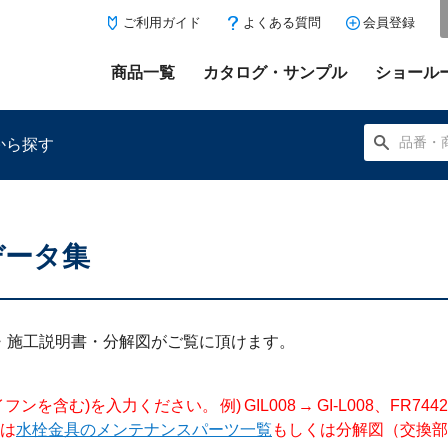
ご利用ガイド
よくある質問
会員登録
商品一覧
カタログ・サンプル
ショール
から探す
データ集
にある「お気に入り登録」を押すと登録した商品がここに表示
明書・施工説明書・分解図がご覧に頂けます。
入力ください。 例) GIL008 → GI-L008、FR744204 →
は
水栓金具のメンテナンスパーツ一覧
もしくは分解図（交換部