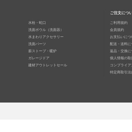
ご注文につ
水栓・蛇口
ご利用規約
洗面ボウル（洗面器）
会員規約
水まわりアクセサリー
お支払いにつ
洗面パーツ
配送・送料に
薪ストーブ・暖炉
返品・交換に
ガレージドア
個人情報の取
建材アウトレットセール
コンプライア
特定商取引法