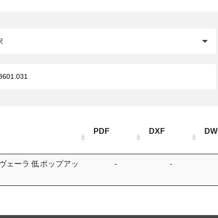
閉じる
PDF
DXF
DW
ヴェーラ 低 ポップアッ
-
-