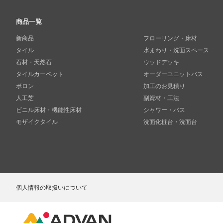
商品一覧
新商品
フローリング・床材
タイル
水まわり・洗面スペース
石材・天然石
ウッドデッキ
タイルカーペット
オーダーユニットバス
ボロン
加工のお見積り
人工芝
副資材・工法
ビニル床材・機能性床材
シャワー・バス
モザイクタイル
洗面化粧台・洗面台
個人情報の取扱いについて