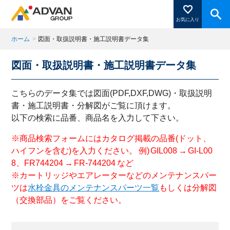
お気に入り
ホーム
>
図面・取扱説明書・施工説明書データ集
図面・取扱説明書・施工説明書データ集
商品ページにある「お気に入り登録」を押すと登録した
商品がここに表示されます。
こちらのデータ集では図面(PDF,DXF,DWG)・取扱説明
書・施工説明書・分解図がご覧に頂けます。
以下の検索に品番、商品名を入力して下さい。
閉じる
※商品検索フォームにはカタログ掲載の品番(ドット、
ハイフンを含む)を入力ください。 例) GIL008 → GI-L00
8、FR744204 → FR-744204 など
※カートリッジやエアレーターなどのメンテナンスパー
ツは
水栓金具のメンテナンスパーツ一覧
もしくは分解図
（交換部品）をご覧ください。