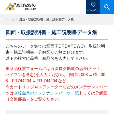
お気に入り
ホーム
>
図面・取扱説明書・施工説明書データ集
図面・取扱説明書・施工説明書データ集
商品ページにある「お気に入り登録」を押すと登録した
商品がここに表示されます。
こちらのデータ集では図面(PDF,DXF,DWG)・取扱説明
書・施工説明書・分解図がご覧に頂けます。
以下の検索に品番、商品名を入力して下さい。
閉じる
※商品検索フォームにはカタログ掲載の品番(ドット、
ハイフンを含む)を入力ください。 例) GIL008 → GI-L00
8、FR744204 → FR-744204 など
※カートリッジやエアレーターなどのメンテナンスパー
ツは
水栓金具のメンテナンスパーツ一覧
もしくは分解図
（交換部品）をご覧ください。