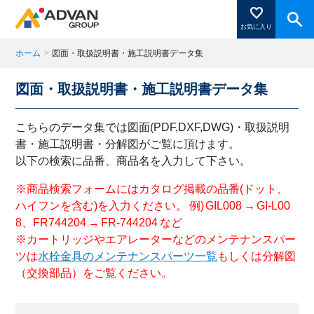
お気に入り
ホーム
>
図面・取扱説明書・施工説明書データ集
図面・取扱説明書・施工説明書データ集
商品ページにある「お気に入り登録」を押すと登録した
商品がここに表示されます。
こちらのデータ集では図面(PDF,DXF,DWG)・取扱説明
書・施工説明書・分解図がご覧に頂けます。
以下の検索に品番、商品名を入力して下さい。
閉じる
※商品検索フォームにはカタログ掲載の品番(ドット、
ハイフンを含む)を入力ください。 例) GIL008 → GI-L00
8、FR744204 → FR-744204 など
※カートリッジやエアレーターなどのメンテナンスパー
ツは
水栓金具のメンテナンスパーツ一覧
もしくは分解図
（交換部品）をご覧ください。