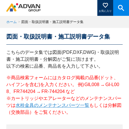
お気に入り
ホーム
>
図面・取扱説明書・施工説明書データ集
図面・取扱説明書・施工説明書データ集
商品ページにある「お気に入り登録」を押すと登録した
商品がここに表示されます。
こちらのデータ集では図面(PDF,DXF,DWG)・取扱説明
書・施工説明書・分解図がご覧に頂けます。
以下の検索に品番、商品名を入力して下さい。
閉じる
※商品検索フォームにはカタログ掲載の品番(ドット、
ハイフンを含む)を入力ください。 例) GIL008 → GI-L00
8、FR744204 → FR-744204 など
※カートリッジやエアレーターなどのメンテナンスパー
ツは
水栓金具のメンテナンスパーツ一覧
もしくは分解図
（交換部品）をご覧ください。